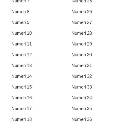
Numeri 7
Numeri 25
Numeri 8
Numeri 26
Numeri 9
Numeri 27
Numeri 10
Numeri 28
Numeri 11
Numeri 29
Numeri 12
Numeri 30
Numeri 13
Numeri 31
Numeri 14
Numeri 32
Numeri 15
Numeri 33
Numeri 16
Numeri 34
Numeri 17
Numeri 35
Numeri 18
Numeri 36