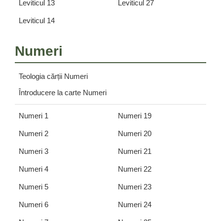
Leviticul 13
Leviticul 27
Leviticul 14
Numeri
Teologia cărții Numeri
Întroducere la carte Numeri
Numeri 1
Numeri 19
Numeri 2
Numeri 20
Numeri 3
Numeri 21
Numeri 4
Numeri 22
Numeri 5
Numeri 23
Numeri 6
Numeri 24