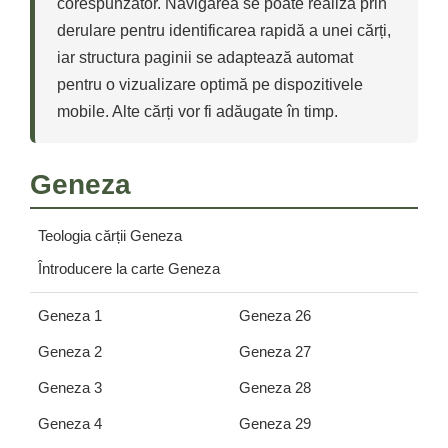
corespunzător. Navigarea se poate realiza prin
derulare pentru identificarea rapidă a unei cărți,
iar structura paginii se adaptează automat
pentru o vizualizare optimă pe dispozitivele
mobile. Alte cărți vor fi adăugate în timp.
Geneza
Teologia cărții Geneza
Întroducere la carte Geneza
Geneza 1
Geneza 26
Geneza 2
Geneza 27
Geneza 3
Geneza 28
Geneza 4
Geneza 29