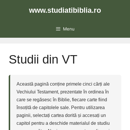
Skip
www.studiatibiblia.ro
to
content
Menu
Studii din VT
Această pagină conține primele cinci cărți ale
Vechiului Testament, prezentate în ordinea în
care se regăsesc în Biblie, fiecare carte fiind
însoțită de capitolele sale. Pentru utilizarea
paginii, selectați cartea dorită și accesați un
capitol pentru a deschide materialul de studiu