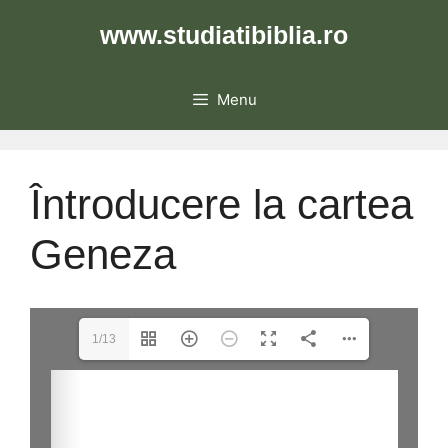
Skip
www.studiatibiblia.ro
to
content
Menu
Întroducere la cartea
Geneza
1/13