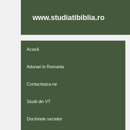
Skip
to
content
www.studiatibiblia.ro
Acasă
Adunari in Romania
Contacteaza-ne
Studii din VT
Doctrinele sectelor