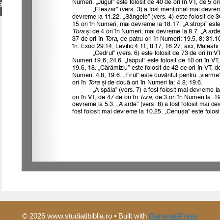
arch
© 2026 www.studiatibiblia.ro
• Built with
GeneratePress