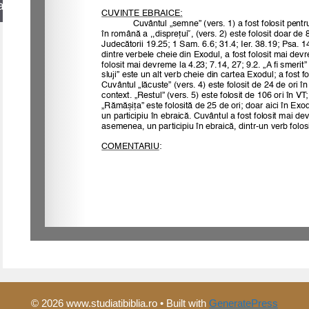
arch
© 2026 www.studiatibiblia.ro
• Built with
GeneratePress