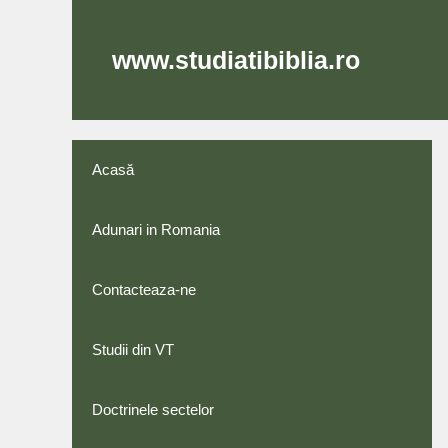
Skip
to
content
www.studiatibiblia.ro
Acasă
Adunari in Romania
Contacteaza-ne
Studii din VT
Doctrinele sectelor