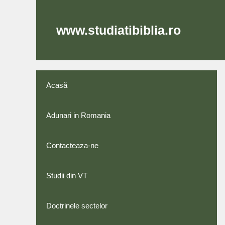
Skip
to
content
www.studiatibiblia.ro
Acasă
Adunari in Romania
Contacteaza-ne
Studii din VT
Doctrinele sectelor