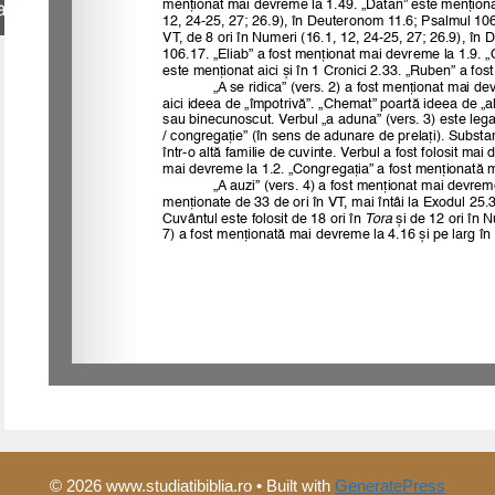
arch
© 2026 www.studiatibiblia.ro
• Built with
GeneratePress