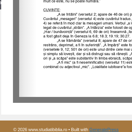
arch
© 2026 www.studiatibiblia.ro
• Built with
GeneratePress