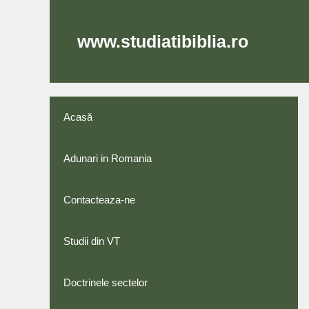
Skip
to
content
www.studiatibiblia.ro
Acasă
Adunari in Romania
Contacteaza-ne
Studii din VT
Doctrinele sectelor